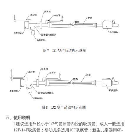
五、使用说明
l
建议
选用外径小于
1/2
气管插管内径的吸痰管
。
成人一般选用
12
F
-14
F
吸痰管；婴幼儿多选用
10
F
吸痰管；新生儿常选用
6
F
-