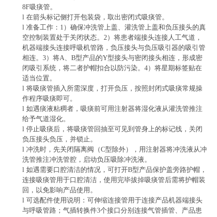
8
F
吸痰管。
l
在箭头标记侧打开包装袋，取出
密闭式
吸痰管
。
l
准备工作：
1
）确保冲洗管上盖、灌洗管上盖和负压接头的真
空控制装置处于关闭状态。
2
）将
患者端接头
连接人工气道，
机器端接头
连接呼吸机管路，负压接头与负压吸引器的吸引管
相连。
3
）将
A
、
B
型产品的
Y
型接头与密闭接头相连，形成密
闭吸引系统，将二者护帽扣合以防污染。
4
）将星期标签贴在
适当位置。
l
将吸痰管插入所需深度，打开负压，按照封闭式吸痰常规操
作程序吸痰即可。
l
如遇痰液粘稠者，吸痰前可用注射器将湿化液从灌洗管推注
给予气道湿化。
l
停止吸痰后，将吸痰管回抽至可见到管身上的标记线，关闭
负压接头负压，并锁止。
l
冲洗时，先关闭
隔离
阀
（
C
型除外
）
，用注射器将冲洗液从冲
洗管推注冲洗管腔，启动负压吸除冲洗液。
l
如遇需要口腔清洁的情况，可打开
B
型产品保护盖旁路护帽，
连接吸痰管用于口腔清洁，使用完毕拔掉吸痰管后需将护帽装
回，以免影响产品使用。
l
可选配件使用说明：可伸缩连接管用于连接产品机器端接头
与呼吸管路；气插转换件
3
个接口分别连接气管插管、产品患