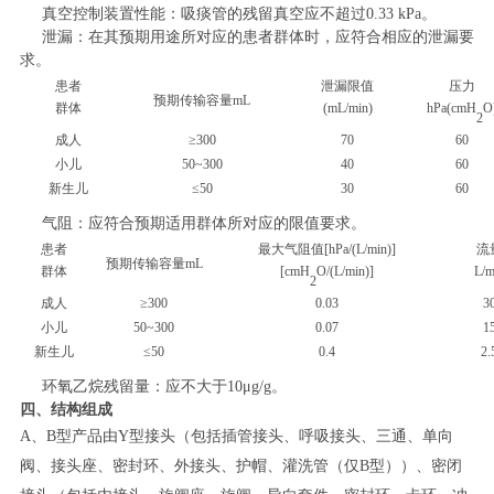
真空控制装置性能：
吸痰管的残留真空应不超过
0.33 kPa
。
泄漏：
在其预期用途所对应的患者群体时，应符合相应的泄漏要
求。
患者
泄漏限值
压力
预期传输容量
mL
群体
(mL/min)
hPa(cmH
O
2
成人
≥
300
70
60
小儿
50~300
40
60
新生儿
≤
50
30
60
气阻：应符合预期适用群体所对应的限值要求。
患者
最大气阻值
[hPa/(L/min)]
流
预期传输容量
mL
群体
[cmH
O/(L/min)]
L/m
2
成人
≥
300
0.03
3
小儿
50~300
0.07
1
新生儿
≤
50
0.4
2.
环氧乙烷残留量
：
应不大于
10
μ
g/g
。
四、
结构组成
A
、
B
型产品由
Y
型接头（包括插管接头、呼吸接头、三通、单向
阀、接头座、密封环、外接头、护帽、灌洗管（仅
B
型））、密闭