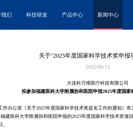
于我们
科技研发
产品中心
新闻中心
关于"2025年度国家科学技术奖申报
2025/06/13
大连科万维医疗科技有限公司
拟参加
福建医科大学附属协和医院
申报
2025年度国
工作办公室《关于
2025年度国家科学技术奖提名工作的通知》
加
福建医科大学附属协和医院
申报的
2025年度国家科学技术奖项
7日。