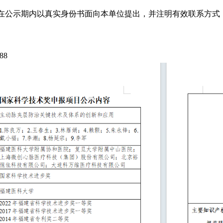
在公示期内以真实身份书面向本单位提出，并注明有效联系方式
88